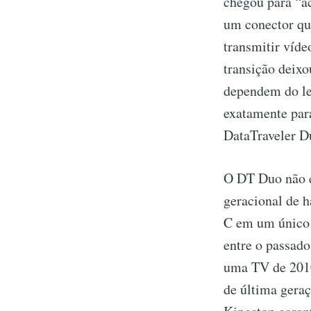
chegou para “ac
um conector qu
transmitir víde
transição deixo
dependem do le
exatamente para
DataTraveler D
O DT Duo não é
geracional de 
C em um único 
entre o passado
uma TV de 2010
de última gera