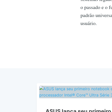
o passado e o f
padrão universa
usuário.
ASUS lança seu primeir