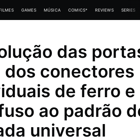
FILMES
GAMES
MÚSICA
COMICS*
REVIEWS
SERIES
olução das porta
 dos conectores
viduais de ferro e
fuso ao padrão d
ada universal
e navinha