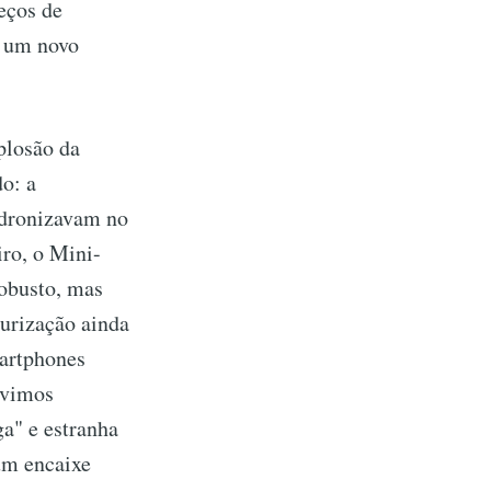
eços de
e um novo
plosão da
o: a
adronizavam no
ro, o Mini-
obusto, mas
turização ainda
artphones
 vimos
a" e estranha
um encaixe