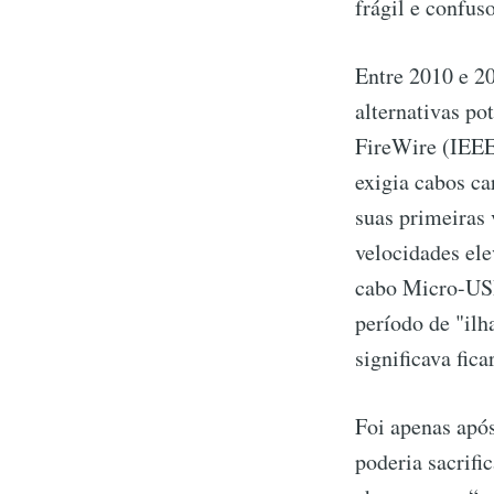
frágil e confuso
Entre 2010 e 20
alternativas po
FireWire (IEEE
exigia cabos ca
suas primeiras
velocidades el
cabo Micro-USB
período de "ilh
significava fic
Foi apenas apó
poderia sacrif