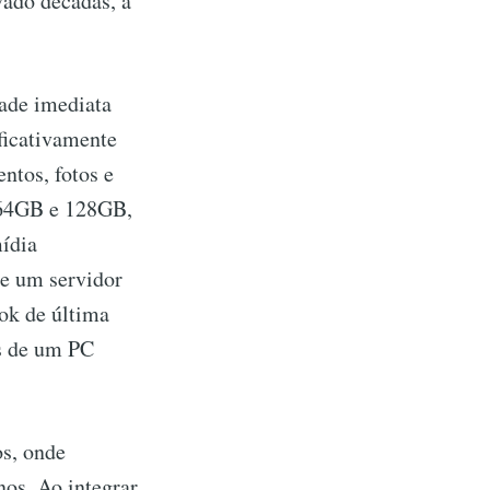
vado décadas, a
.
dade imediata
ificativamente
ntos, fotos e
 64GB e 128GB,
mídia
de um servidor
ok de última
os de um PC
os, onde
os. Ao integrar