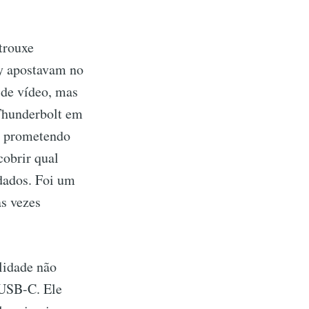
trouxe
ny apostavam no
 de vídeo, mas
 Thunderbolt em
, prometendo
cobrir qual
dados. Foi um
as vezes
lidade não
 USB-C. Ele