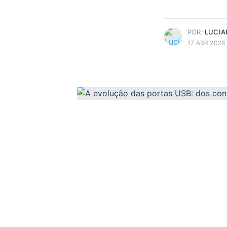
Mais posts
de Luciano J..
POR:
LUCIA
17 ABR 2026