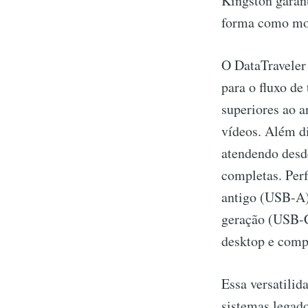
Kingston garant
forma como mov
O DataTraveler
para o fluxo de
superiores ao a
vídeos. Além d
atendendo desde
completas. Perf
antigo (USB-A)
geração (USB-C
desktop e comp
Essa versatilid
sistemas legad