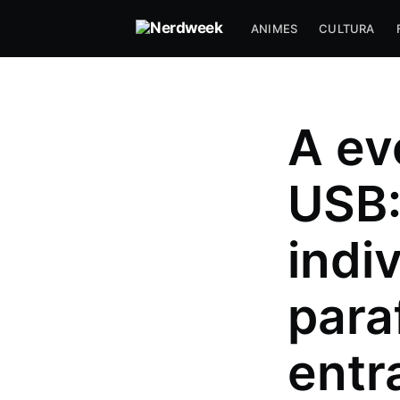
ANIMES
CULTURA
A ev
USB:
indi
para
entr
Luciano J.
Gosta de uns joguinho e filme d