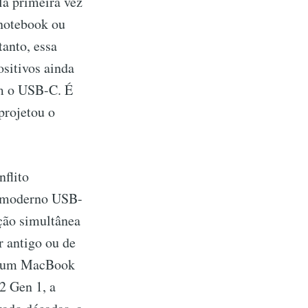
la primeira vez
 notebook ou
anto, essa
sitivos ainda
em o USB-C. É
projetou o
flito
 o moderno USB-
ção simultânea
r antigo ou de
em um MacBook
2 Gen 1, a