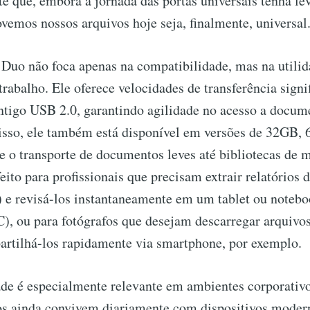
e que, embora a jornada das portas universais tenha le
emos nossos arquivos hoje seja, finalmente, universal
 Duo não foca apenas na compatibilidade, mas na utili
 trabalho. Ele oferece velocidades de transferência sign
ntigo USB 2.0, garantindo agilidade no acesso a docume
isso, ele também está disponível em versões de 32GB,
 o transporte de documentos leves até bibliotecas de 
eito para profissionais que precisam extrair relatórios 
 e revisá-los instantaneamente em um tablet ou notebo
), ou para fotógrafos que desejam descarregar arquiv
artilhá-los rapidamente via smartphone, por exemplo.
ade é especialmente relevante em ambientes corporativ
os ainda convivem diariamente com dispositivos modern