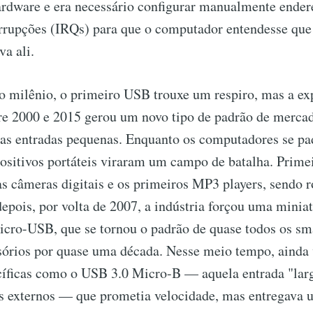
ardware e era necessário configurar manualmente ender
rrupções (IRQs) para que o computador entendesse qu
va ali.
o milênio, o primeiro USB trouxe um respiro, mas a ex
re 2000 e 2015 gerou um novo tipo de padrão de mercad
as entradas pequenas. Enquanto os computadores se p
ositivos portáteis viraram um campo de batalha. Primei
 câmeras digitais e os primeiros MP3 players, sendo r
epois, por volta de 2007, a indústria forçou uma minia
cro-USB, que se tornou o padrão de quase todos os sm
sórios por quase uma década. Nesse meio tempo, ainda
ecíficas como o USB 3.0 Micro-B — aquela entrada "larg
xternos — que prometia velocidade, mas entregava 