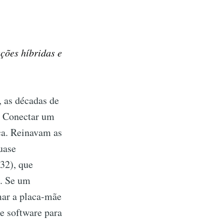
ções híbridas e
 as décadas de
s. Conectar um
ca. Reinavam as
uase
232), que
. Se um
mar a placa-mãe
de software para