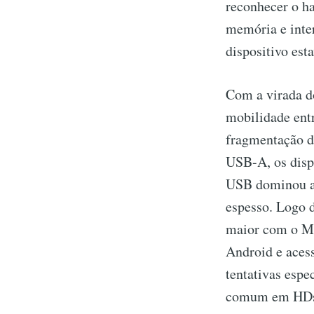
reconhecer o h
memória e inte
dispositivo esta
Com a virada d
mobilidade ent
fragmentação d
USB-A, os disp
USB dominou as
espesso. Logo d
maior com o Mi
Android e aces
tentativas esp
comum em HDs e