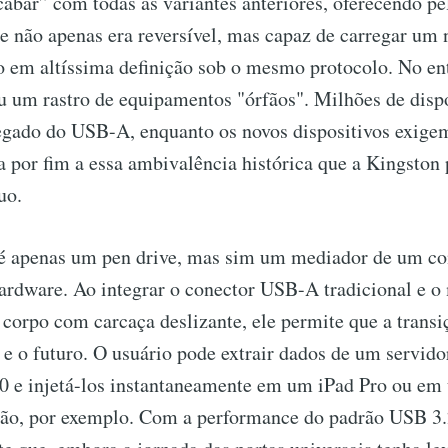
abar” com todas as variantes anteriores, oferecendo pe
e não apenas era reversível, mas capaz de carregar um
o em altíssima definição sob o mesmo protocolo. No ent
u um rastro de equipamentos "órfãos". Milhões de dispo
gado do USB-A, enquanto os novos dispositivos exig
 por fim a essa ambivalência histórica que a Kingston 
uo.
 apenas um pen drive, mas sim um mediador de um con
hardware. Ao integrar o conector USB-A tradicional e
corpo com carcaça deslizante, ele permite que a transi
 e o futuro. O usuário pode extrair dados de um servido
 e injetá-los instantaneamente em um iPad Pro ou 
ção, por exemplo. Com a performance do padrão USB 3.